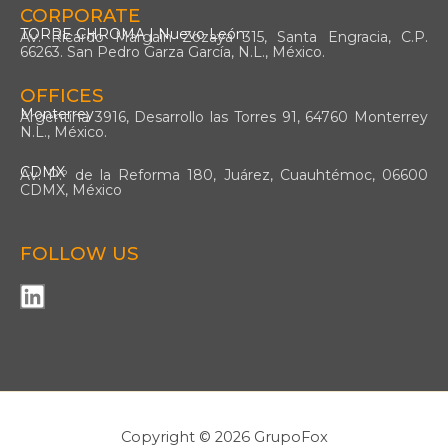
CORPORATE
TORRE CHROMA | Nuevo León
Av. Ricardo Margain Zozaya 315, Santa Engracia, C.P.
66263. San Pedro Garza García, N.L., México.
OFFICES
Monterrey
Argentina 3916, Desarrollo las Torres 91, 64760 Monterrey
N.L., México.
CDMX
Av. P.º de la Reforma 180, Juárez, Cuauhtémoc, 06600
CDMX, México
FOLLOW US
L
i
n
k
e
d
Copyright © 2026 GrupoFox
i